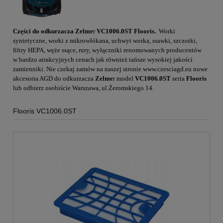
Części do odkurzacza Zelme
r
VC1006.0ST Flooris.
Worki
syntetyczne, worki z mikrowłókana, uchwyt worka, ssawki, szczotki,
filtry HEPA, węże ssące, rury, wyłączniki renomowanych producentów
w bardzo atrakcyjnych cenach jak również tańsze wysokiej jakości
zamienniki. Nie czekaj zamów na naszej stronie
www.czesciagd.eu
nowe
akcesoria AGD do odkurzacza
Zelme
r model
VC1006.0ST
seria
Flooris
lub odbierz osobiście Warszawa, ul.Żeromskiego 14.
Flooris VC1006.0ST