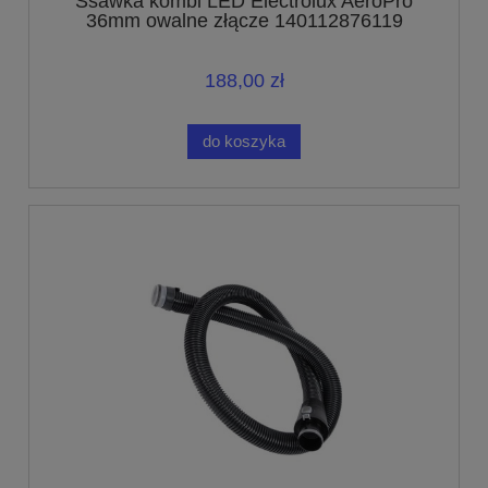
Ssawka kombi LED Electrolux AeroPro
36mm owalne złącze 140112876119
188,00 zł
do koszyka