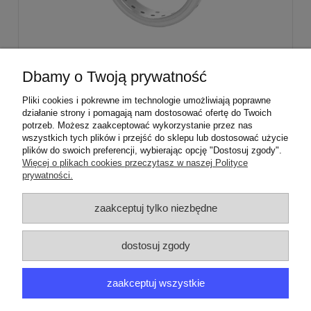
Stabilizator palnika średniego Sabaf Amica
Dbamy o Twoją prywatność
Mastercook
Pliki cookies i pokrewne im technologie umożliwiają poprawne
działanie strony i pomagają nam dostosować ofertę do Twoich
29,00 zł
potrzeb. Możesz zaakceptować wykorzystanie przez nas
wszystkich tych plików i przejść do sklepu lub dostosować użycie
plików do swoich preferencji, wybierając opcję "Dostosuj zgody".
Więcej o plikach cookies przeczytasz w naszej Polityce
prywatności.
ZAMÓWIENIA
zaakceptuj tylko niezbędne
PRODUCENCI
dostosuj zgody
MOJE KONTO
zaakceptuj wszystkie
ARGEDO