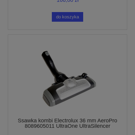
166,00 zł
do koszyka
Ssawka kombi Electrolux 36 mm AeroPro
8089605011 UltraOne UltraSilencer
UltraActive