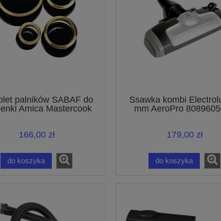
let palników SABAF do
Ssawka kombi Electrol
enki Amica Mastercook
mm AeroPro 8089605
UltraOne UltraSilenc
UltraActive
166,00 zł
179,00 zł
do koszyka
do koszyka