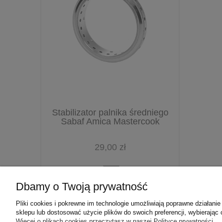
Stabilizator palnika średniego
Sabaf Amica Mastercook
29,00 zł
Dbamy o Twoją prywatność
Pliki cookies i pokrewne im technologie umożliwiają poprawne działan
sklepu lub dostosować użycie plików do swoich preferencji, wybierając 
Więcej o plikach cookies przeczytasz w naszej Polityce prywatności.