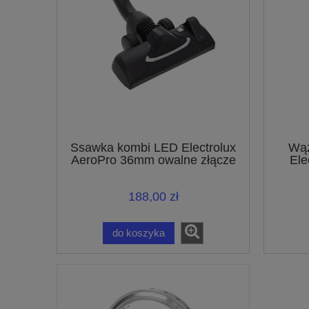
Ssawka kombi LED Electrolux
Wąż
AeroPro 36mm owalne złącze
Ele
140112876119
188,00 zł
do koszyka