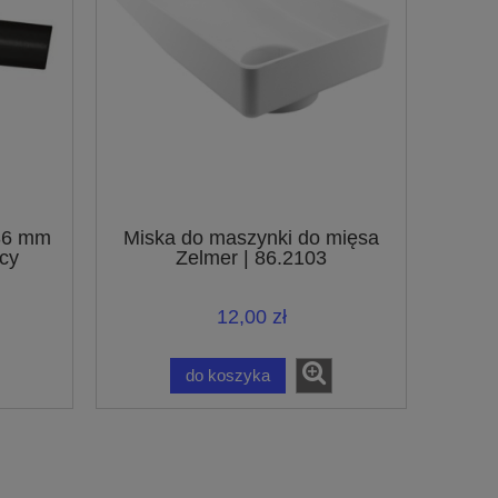
 36 mm
Miska do maszynki do mięsa
cy
Zelmer | 86.2103
ów z
 32 mm
12,00 zł
do koszyka