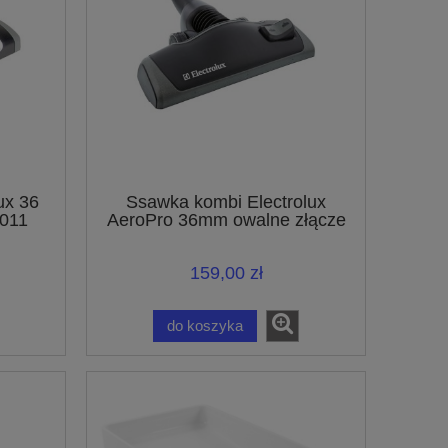
ux 36
Ssawka kombi Electrolux
011
AeroPro 36mm owalne złącze
er
ZE064 9001667527
159,00 zł
do koszyka