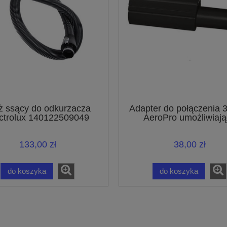
 ssący do odkurzacza
Adapter do połączenia
ctrolux 140122509049
AeroPro umożliwiają
podłączanie akcesori
połączeniem o średnicy
133,00 zł
38,00 zł
do koszyka
do koszyka