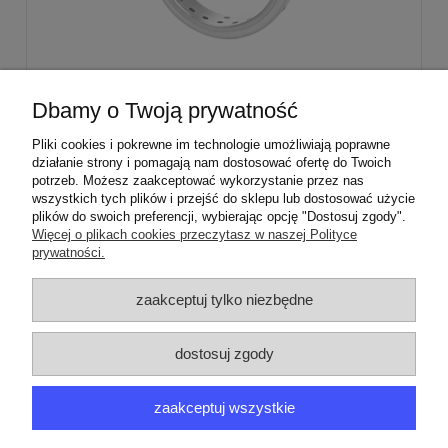
Stabilizator palnika średniego Sabaf Amica
Dbamy o Twoją prywatność
Mastercook
Pliki cookies i pokrewne im technologie umożliwiają poprawne
działanie strony i pomagają nam dostosować ofertę do Twoich
29,00 zł
potrzeb. Możesz zaakceptować wykorzystanie przez nas
wszystkich tych plików i przejść do sklepu lub dostosować użycie
plików do swoich preferencji, wybierając opcję "Dostosuj zgody".
Więcej o plikach cookies przeczytasz w naszej Polityce
prywatności.
ZAMÓWIENIA
zaakceptuj tylko niezbędne
PRODUCENCI
dostosuj zgody
MOJE KONTO
zaakceptuj wszystkie
ARGEDO