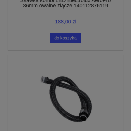
Ssawka kombi LED Electrolux AeroPro
36mm owalne złącze 140112876119
188,00 zł
do koszyka