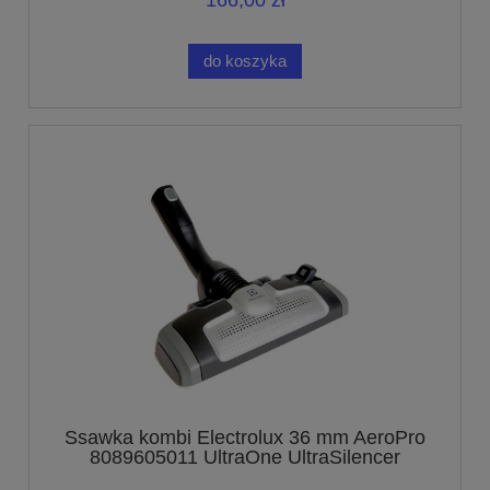
166,00 zł
do koszyka
Ssawka kombi Electrolux 36 mm AeroPro
8089605011 UltraOne UltraSilencer
UltraActive