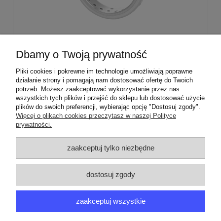
Stabilizator palnika średniego Sabaf Amica
Dbamy o Twoją prywatność
Mastercook
Pliki cookies i pokrewne im technologie umożliwiają poprawne
działanie strony i pomagają nam dostosować ofertę do Twoich
29,00 zł
potrzeb. Możesz zaakceptować wykorzystanie przez nas
wszystkich tych plików i przejść do sklepu lub dostosować użycie
plików do swoich preferencji, wybierając opcję "Dostosuj zgody".
Więcej o plikach cookies przeczytasz w naszej Polityce
prywatności.
ZAMÓWIENIA
zaakceptuj tylko niezbędne
PRODUCENCI
dostosuj zgody
MOJE KONTO
zaakceptuj wszystkie
ARGEDO