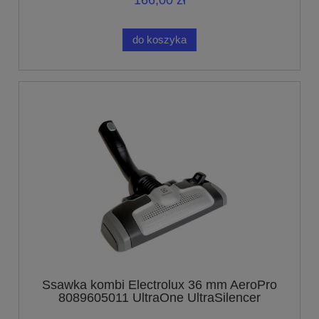
166,00 zł
do koszyka
Ssawka kombi Electrolux 36 mm AeroPro
8089605011 UltraOne UltraSilencer
UltraActive