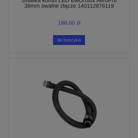
Ssawka kombi LED Electrolux AeroPro
36mm owalne złącze 140112876119
188,00 zł
do koszyka