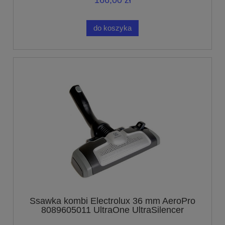
166,00 zł
do koszyka
Ssawka kombi Electrolux 36 mm AeroPro
8089605011 UltraOne UltraSilencer
UltraActive