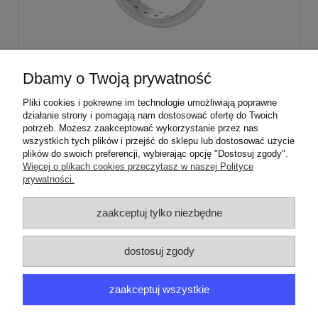
Stabilizator palnika średniego Sabaf Amica
Dbamy o Twoją prywatność
Mastercook
Pliki cookies i pokrewne im technologie umożliwiają poprawne
działanie strony i pomagają nam dostosować ofertę do Twoich
29,00 zł
potrzeb. Możesz zaakceptować wykorzystanie przez nas
wszystkich tych plików i przejść do sklepu lub dostosować użycie
plików do swoich preferencji, wybierając opcję "Dostosuj zgody".
Więcej o plikach cookies przeczytasz w naszej Polityce
prywatności.
ZAMÓWIENIA
zaakceptuj tylko niezbędne
PRODUCENCI
dostosuj zgody
MOJE KONTO
zaakceptuj wszystkie
ARGEDO