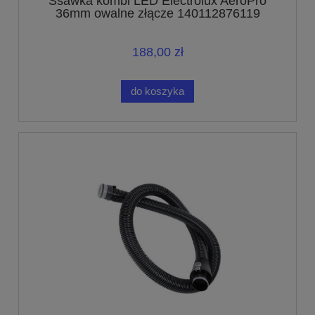
Ssawka kombi LED Electrolux AeroPro
36mm owalne złącze 140112876119
188,00 zł
do koszyka