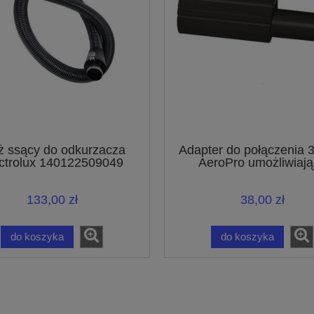
 ssący do odkurzacza
Adapter do połączenia
ctrolux 140122509049
AeroPro umożliwiają
podłączanie akcesori
połączeniem o średnicy
133,00 zł
38,00 zł
do koszyka
do koszyka