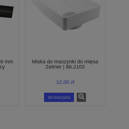
 36 mm
Miska do maszynki do mięsa
cy
Zelmer | 86.2103
ów z
 32 mm
12,00 zł
do koszyka