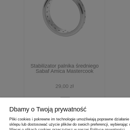
Stabilizator palnika średniego
Sabaf Amica Mastercook
29,00 zł
Dbamy o Twoją prywatność
Pliki cookies i pokrewne im technologie umożliwiają poprawne działan
sklepu lub dostosować użycie plików do swoich preferencji, wybierając 
Więcej o plikach cookies przeczytasz w naszej Polityce prywatności.