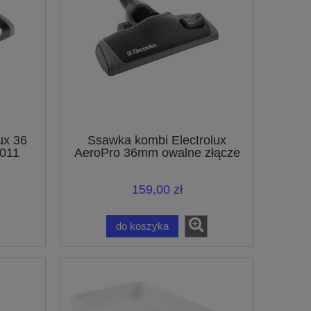
ux 36
Ssawka kombi Electrolux
011
AeroPro 36mm owalne złącze
er
ZE064 9001667527
159,00 zł
do koszyka