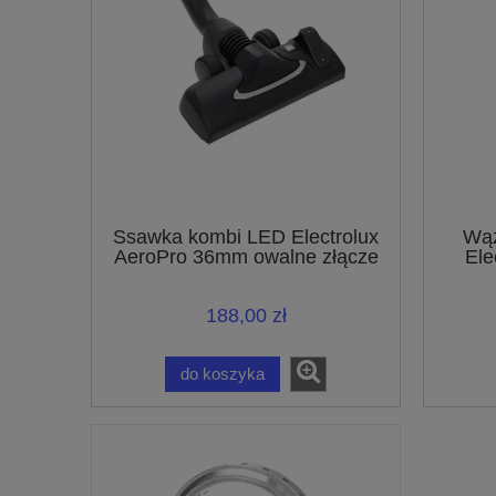
Ssawka kombi LED Electrolux
Wąż
AeroPro 36mm owalne złącze
Ele
140112876119
188,00 zł
do koszyka