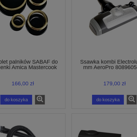
let palników SABAF do
Ssawka kombi Electrol
enki Amica Mastercook
mm AeroPro 8089605
UltraOne UltraSilenc
UltraActive
166,00 zł
179,00 zł
do koszyka
do koszyka