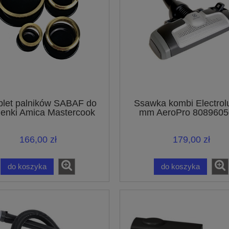
let palników SABAF do
Ssawka kombi Electrol
enki Amica Mastercook
mm AeroPro 8089605
UltraOne UltraSilenc
UltraActive
166,00 zł
179,00 zł
do koszyka
do koszyka