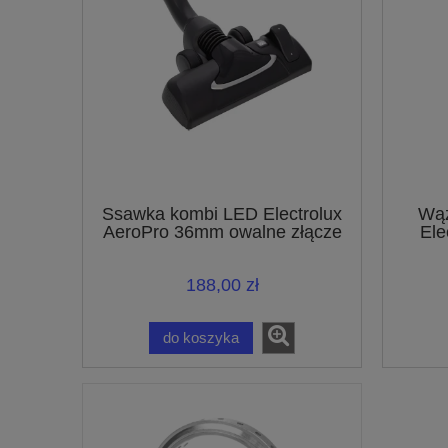
Ssawka kombi LED Electrolux
Wąż
AeroPro 36mm owalne złącze
Ele
140112876119
188,00 zł
do koszyka