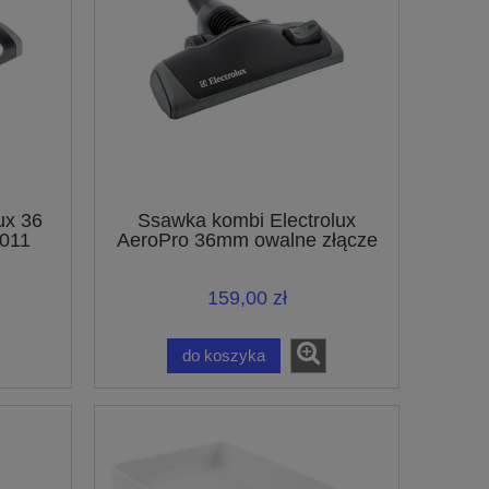
ux 36
Ssawka kombi Electrolux
011
AeroPro 36mm owalne złącze
er
ZE064 9001667527
159,00 zł
do koszyka