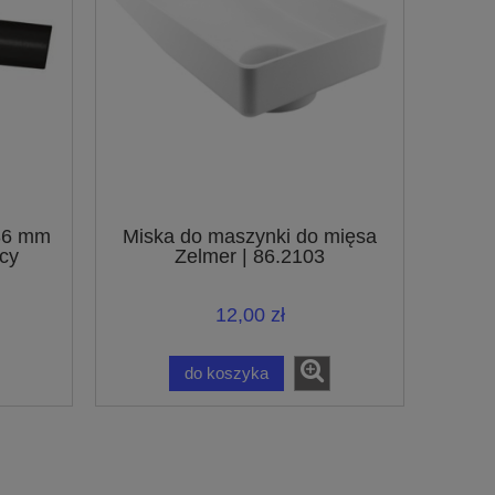
 36 mm
Miska do maszynki do mięsa
cy
Zelmer | 86.2103
ów z
 32 mm
12,00 zł
do koszyka