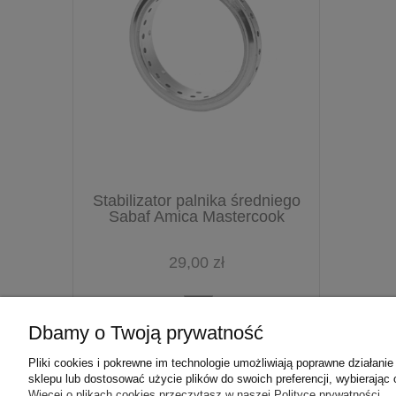
Stabilizator palnika średniego
Sabaf Amica Mastercook
29,00 zł
Dbamy o Twoją prywatność
Pliki cookies i pokrewne im technologie umożliwiają poprawne działan
sklepu lub dostosować użycie plików do swoich preferencji, wybierając 
Więcej o plikach cookies przeczytasz w naszej Polityce prywatności.