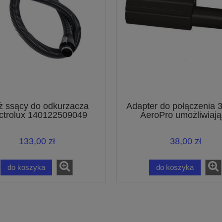
 ssący do odkurzacza
Adapter do połączenia
ctrolux 140122509049
AeroPro umożliwiają
podłączanie akcesori
połączeniem o średnicy
133,00 zł
38,00 zł
do koszyka
do koszyka