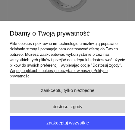
Stabilizator palnika średniego Sabaf Amica
Dbamy o Twoją prywatność
Mastercook
Pliki cookies i pokrewne im technologie umożliwiają poprawne
działanie strony i pomagają nam dostosować ofertę do Twoich
29,00 zł
potrzeb. Możesz zaakceptować wykorzystanie przez nas
wszystkich tych plików i przejść do sklepu lub dostosować użycie
plików do swoich preferencji, wybierając opcję "Dostosuj zgody".
Więcej o plikach cookies przeczytasz w naszej Polityce
prywatności.
ZAMÓWIENIA
zaakceptuj tylko niezbędne
PRODUCENCI
dostosuj zgody
MOJE KONTO
zaakceptuj wszystkie
ARGEDO