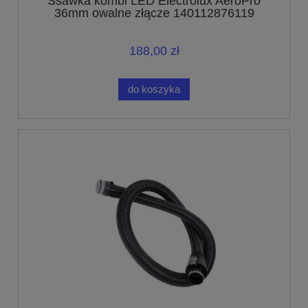
Ssawka kombi LED Electrolux AeroPro
36mm owalne złącze 140112876119
188,00 zł
do koszyka