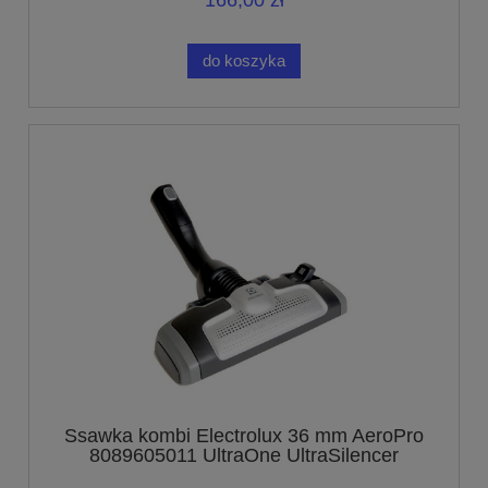
166,00 zł
do koszyka
Ssawka kombi Electrolux 36 mm AeroPro
8089605011 UltraOne UltraSilencer
UltraActive