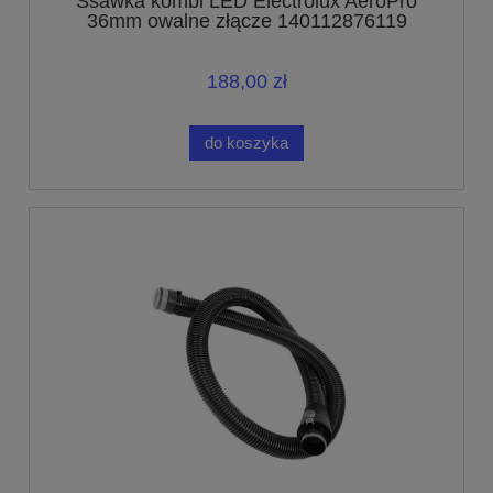
Ssawka kombi LED Electrolux AeroPro
36mm owalne złącze 140112876119
188,00 zł
do koszyka