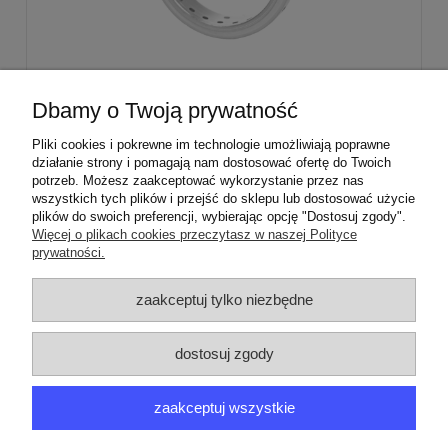
Stabilizator palnika średniego Sabaf Amica
Dbamy o Twoją prywatność
Mastercook
Pliki cookies i pokrewne im technologie umożliwiają poprawne
działanie strony i pomagają nam dostosować ofertę do Twoich
29,00 zł
potrzeb. Możesz zaakceptować wykorzystanie przez nas
wszystkich tych plików i przejść do sklepu lub dostosować użycie
plików do swoich preferencji, wybierając opcję "Dostosuj zgody".
Więcej o plikach cookies przeczytasz w naszej Polityce
prywatności.
ZAMÓWIENIA
zaakceptuj tylko niezbędne
PRODUCENCI
dostosuj zgody
MOJE KONTO
zaakceptuj wszystkie
ARGEDO