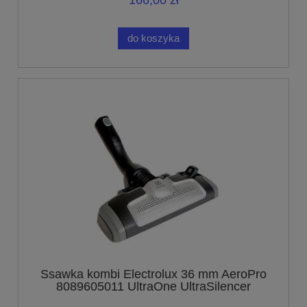
166,00 zł
do koszyka
Ssawka kombi Electrolux 36 mm AeroPro
8089605011 UltraOne UltraSilencer
UltraActive