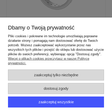
Stabilizator palnika średniego Sabaf Amica
Dbamy o Twoją prywatność
Mastercook
Pliki cookies i pokrewne im technologie umożliwiają poprawne
działanie strony i pomagają nam dostosować ofertę do Twoich
29,00 zł
potrzeb. Możesz zaakceptować wykorzystanie przez nas
wszystkich tych plików i przejść do sklepu lub dostosować użycie
plików do swoich preferencji, wybierając opcję "Dostosuj zgody".
Więcej o plikach cookies przeczytasz w naszej Polityce
prywatności.
ZAMÓWIENIA
zaakceptuj tylko niezbędne
PRODUCENCI
dostosuj zgody
MOJE KONTO
zaakceptuj wszystkie
ARGEDO