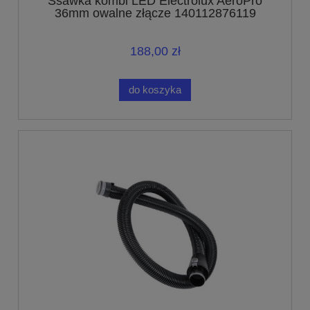
Ssawka kombi LED Electrolux AeroPro
36mm owalne złącze 140112876119
188,00 zł
do koszyka