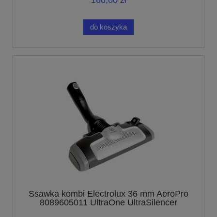
166,00 zł
do koszyka
Ssawka kombi Electrolux 36 mm AeroPro
8089605011 UltraOne UltraSilencer
UltraActive