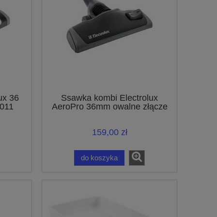
ux 36
Ssawka kombi Electrolux
011
AeroPro 36mm owalne złącze
er
ZE064 9001667527
159,00 zł
do koszyka