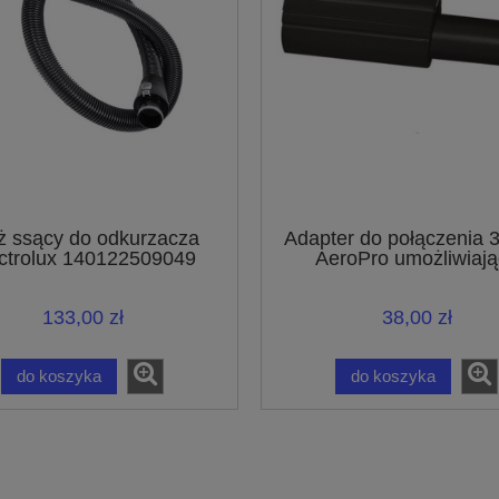
 ssący do odkurzacza
Adapter do połączenia
ctrolux 140122509049
AeroPro umożliwiają
podłączanie akcesori
połączeniem o średnicy
133,00 zł
38,00 zł
do koszyka
do koszyka