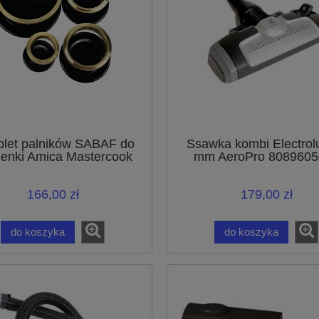
let palników SABAF do
Ssawka kombi Electrol
enki Amica Mastercook
mm AeroPro 8089605
UltraOne UltraSilenc
UltraActive
166,00 zł
179,00 zł
do koszyka
do koszyka