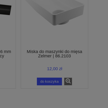
 36 mm
Miska do maszynki do mięsa
cy
Zelmer | 86.2103
ów z
 32 mm
12,00 zł
do koszyka