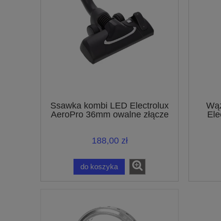
Ssawka kombi LED Electrolux
Wąż
AeroPro 36mm owalne złącze
Ele
140112876119
188,00 zł
do koszyka