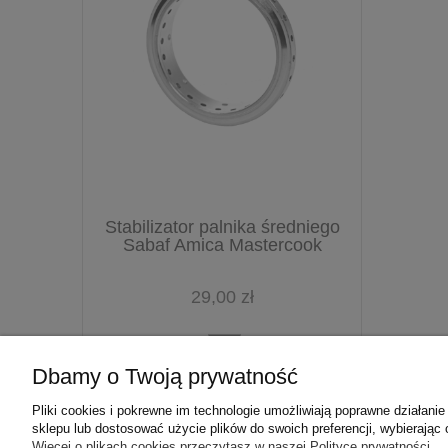
Stabilizator palnika średniego
Sabaf Amica Mastercook
29,00 zł
Dbamy o Twoją prywatność
Pliki cookies i pokrewne im technologie umożliwiają poprawne działan
sklepu lub dostosować użycie plików do swoich preferencji, wybierając 
Więcej o plikach cookies przeczytasz w naszej Polityce prywatności.