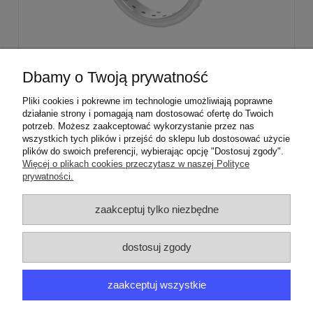
Stabilizator palnika średniego Sabaf Amica
Dbamy o Twoją prywatność
Mastercook
Pliki cookies i pokrewne im technologie umożliwiają poprawne
działanie strony i pomagają nam dostosować ofertę do Twoich
29,00 zł
potrzeb. Możesz zaakceptować wykorzystanie przez nas
wszystkich tych plików i przejść do sklepu lub dostosować użycie
plików do swoich preferencji, wybierając opcję "Dostosuj zgody".
Więcej o plikach cookies przeczytasz w naszej Polityce
prywatności.
ZAMÓWIENIA
zaakceptuj tylko niezbędne
PRODUCENCI
dostosuj zgody
MOJE KONTO
zaakceptuj wszystkie
ARGEDO