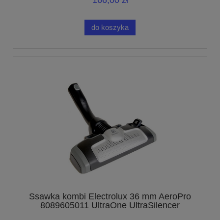
166,00 zł
do koszyka
Ssawka kombi Electrolux 36 mm AeroPro
8089605011 UltraOne UltraSilencer
UltraActive