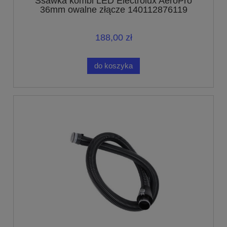
Ssawka kombi LED Electrolux AeroPro
36mm owalne złącze 140112876119
188,00 zł
do koszyka