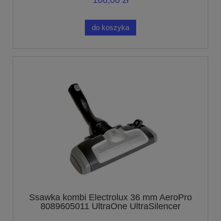
166,00 zł
do koszyka
Ssawka kombi Electrolux 36 mm AeroPro
8089605011 UltraOne UltraSilencer
UltraActive