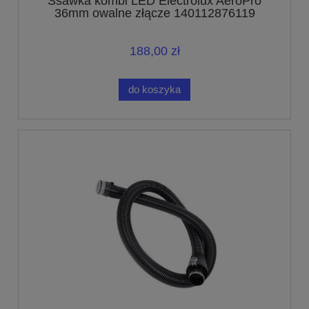
Ssawka kombi LED Electrolux AeroPro
36mm owalne złącze 140112876119
188,00 zł
do koszyka