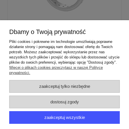
Stabilizator palnika średniego Sabaf Amica
Dbamy o Twoją prywatność
Mastercook
Pliki cookies i pokrewne im technologie umożliwiają poprawne
działanie strony i pomagają nam dostosować ofertę do Twoich
29,00 zł
potrzeb. Możesz zaakceptować wykorzystanie przez nas
wszystkich tych plików i przejść do sklepu lub dostosować użycie
plików do swoich preferencji, wybierając opcję "Dostosuj zgody".
Więcej o plikach cookies przeczytasz w naszej Polityce
prywatności.
ZAMÓWIENIA
zaakceptuj tylko niezbędne
PRODUCENCI
dostosuj zgody
MOJE KONTO
zaakceptuj wszystkie
ARGEDO