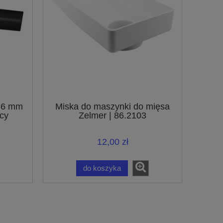
 36 mm
Miska do maszynki do mięsa
cy
Zelmer | 86.2103
ów z
 32 mm
12,00 zł
do koszyka