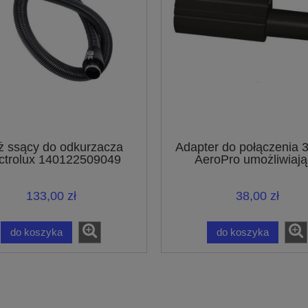
 ssący do odkurzacza
Adapter do połączenia
ctrolux 140122509049
AeroPro umożliwiają
podłączanie akcesori
połączeniem o średnicy
133,00 zł
38,00 zł
do koszyka
do koszyka