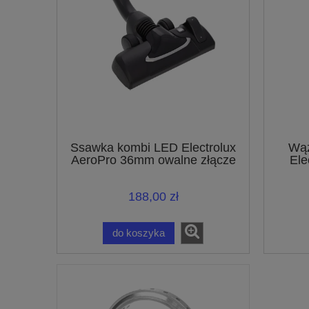
Ssawka kombi LED Electrolux
Wąż
AeroPro 36mm owalne złącze
Ele
140112876119
188,00 zł
do koszyka