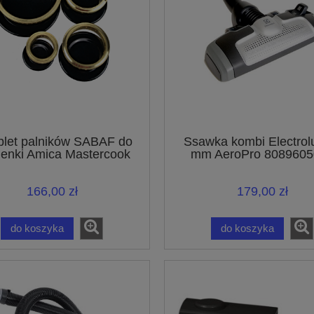
let palników SABAF do
Ssawka kombi Electrol
enki Amica Mastercook
mm AeroPro 8089605
UltraOne UltraSilenc
UltraActive
166,00 zł
179,00 zł
do koszyka
do koszyka