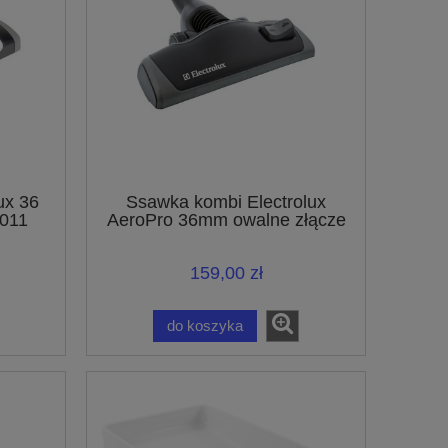
ux 36
Ssawka kombi Electrolux
011
AeroPro 36mm owalne złącze
er
ZE064 9001667527
159,00 zł
do koszyka