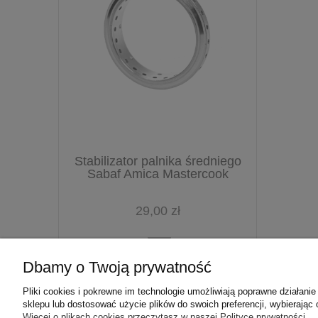
Stabilizator palnika średniego
Sabaf Amica Mastercook
29,00 zł
Dbamy o Twoją prywatność
Pliki cookies i pokrewne im technologie umożliwiają poprawne działan
sklepu lub dostosować użycie plików do swoich preferencji, wybierając 
Więcej o plikach cookies przeczytasz w naszej Polityce prywatności.