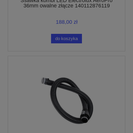
Ssawka kombi LED Electrolux AeroPro
36mm owalne złącze 140112876119
188,00 zł
do koszyka