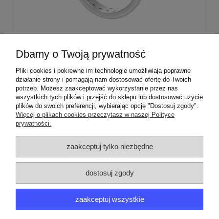
Stabilizator palnika średniego Sabaf Amica
Dbamy o Twoją prywatność
Mastercook
Pliki cookies i pokrewne im technologie umożliwiają poprawne
działanie strony i pomagają nam dostosować ofertę do Twoich
29,00 zł
potrzeb. Możesz zaakceptować wykorzystanie przez nas
wszystkich tych plików i przejść do sklepu lub dostosować użycie
plików do swoich preferencji, wybierając opcję "Dostosuj zgody".
Więcej o plikach cookies przeczytasz w naszej Polityce
prywatności.
ZAMÓWIENIA
zaakceptuj tylko niezbędne
PRODUCENCI
dostosuj zgody
MOJE KONTO
zaakceptuj wszystkie
ARGEDO