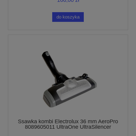
166,00 zł
do koszyka
Ssawka kombi Electrolux 36 mm AeroPro
8089605011 UltraOne UltraSilencer
UltraActive