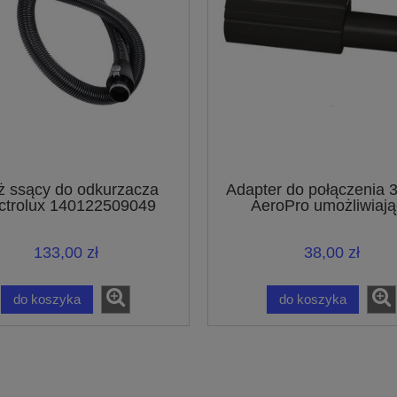
 ssący do odkurzacza
Adapter do połączenia
ctrolux 140122509049
AeroPro umożliwiają
podłączanie akcesori
połączeniem o średnicy
133,00 zł
38,00 zł
do koszyka
do koszyka