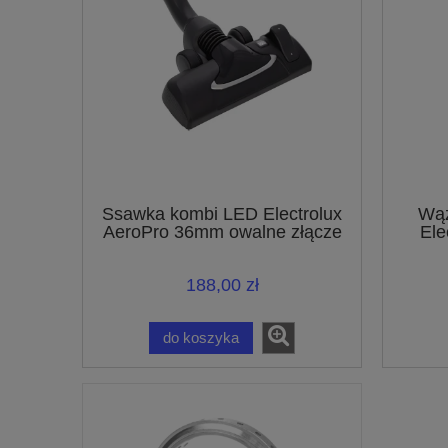
Ssawka kombi LED Electrolux
Wąż
AeroPro 36mm owalne złącze
Ele
140112876119
188,00 zł
do koszyka