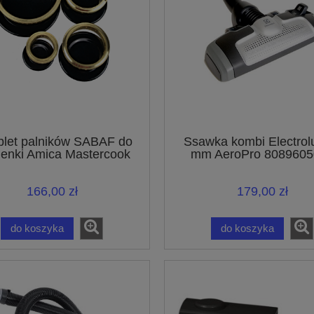
let palników SABAF do
Ssawka kombi Electrol
enki Amica Mastercook
mm AeroPro 8089605
UltraOne UltraSilenc
UltraActive
166,00 zł
179,00 zł
do koszyka
do koszyka