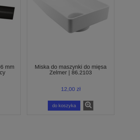
 36 mm
Miska do maszynki do mięsa
cy
Zelmer | 86.2103
ów z
 32 mm
12,00 zł
do koszyka