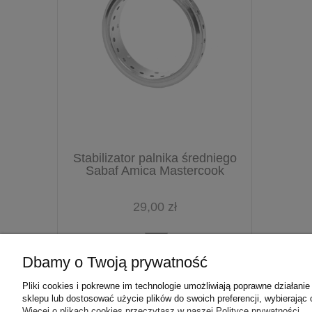
Stabilizator palnika średniego
Sabaf Amica Mastercook
29,00 zł
Dbamy o Twoją prywatność
Pliki cookies i pokrewne im technologie umożliwiają poprawne działan
sklepu lub dostosować użycie plików do swoich preferencji, wybierając 
Więcej o plikach cookies przeczytasz w naszej Polityce prywatności.