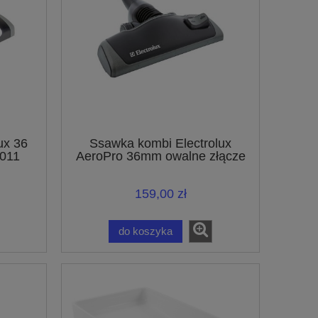
ux 36
Ssawka kombi Electrolux
011
AeroPro 36mm owalne złącze
er
ZE064 9001667527
159,00 zł
do koszyka