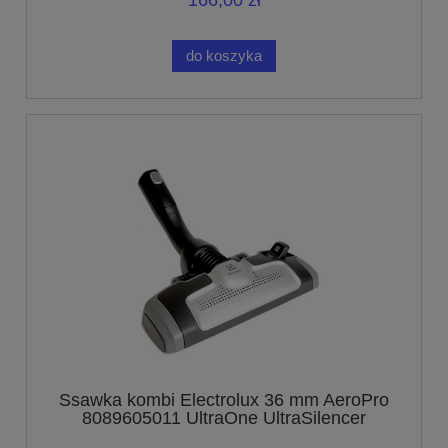
166,00 zł
do koszyka
Ssawka kombi Electrolux 36 mm AeroPro
8089605011 UltraOne UltraSilencer
UltraActive