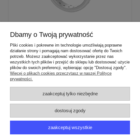
Stabilizator palnika średniego Sabaf Amica
Dbamy o Twoją prywatność
Mastercook
Pliki cookies i pokrewne im technologie umożliwiają poprawne
działanie strony i pomagają nam dostosować ofertę do Twoich
29,00 zł
potrzeb. Możesz zaakceptować wykorzystanie przez nas
wszystkich tych plików i przejść do sklepu lub dostosować użycie
plików do swoich preferencji, wybierając opcję "Dostosuj zgody".
Więcej o plikach cookies przeczytasz w naszej Polityce
prywatności.
ZAMÓWIENIA
zaakceptuj tylko niezbędne
PRODUCENCI
dostosuj zgody
MOJE KONTO
zaakceptuj wszystkie
ARGEDO