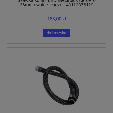
Ssawka kombi LED Electrolux AeroPro
36mm owalne złącze 140112876119
188,00 zł
do koszyka