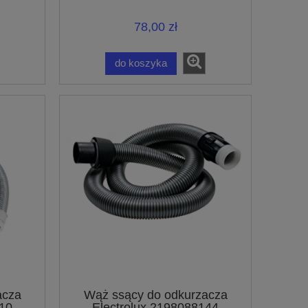
9001661322
78,00 zł
do koszyka
acza
Wąż ssący do odkurzacza
010
Electrolux 2198088144