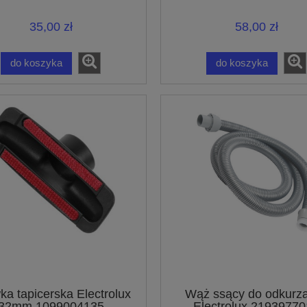
papierowe
– złącze 32 mm
35,00 zł
58,00 zł
do koszyka
do koszyka
a tapicerska Electrolux
Wąż ssący do odkurz
32mm 1099004135
Electrolux 2193977