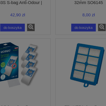
3S S-bag Anti-Odour |
32mm SO6145
9001684597
42,90 zł
8,00 zł
do koszyka
do koszyka