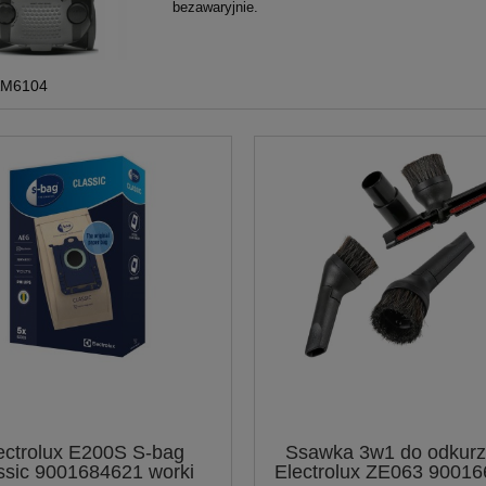
bezawaryjnie.
AM6104
ectrolux E200S S-bag
Ssawka 3w1 do odkur
ssic 9001684621 worki
Electrolux ZE063 9001