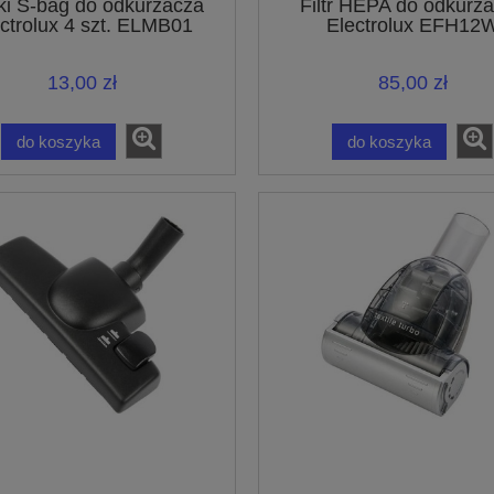
i S-bag do odkurzacza
Filtr HEPA do odkurz
ctrolux 4 szt. ELMB01
Electrolux EFH12
9001951194 - zmywa
13,00 zł
85,00 zł
do koszyka
do koszyka