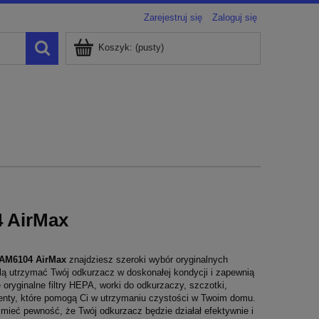
Zarejestruj się
Zaloguj się
Koszyk:
(pusty)
4 AirMax
 ZAM6104 AirMax
znajdziesz szeroki wybór oryginalnych
ą utrzymać Twój odkurzacz w doskonałej kondycji i zapewnią
oryginalne filtry HEPA, worki do odkurzaczy, szczotki,
enty, które pomogą Ci w utrzymaniu czystości w Twoim domu.
mieć pewność, że Twój odkurzacz będzie działał efektywnie i