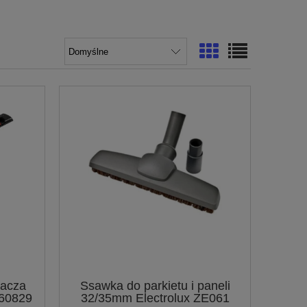
zacza
Ssawka do parkietu i paneli
660829
32/35mm Electrolux ZE061