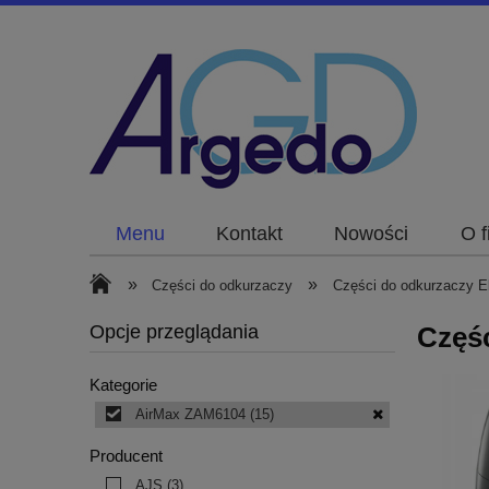
Menu
Kontakt
Nowości
O f
»
»
Części do odkurzaczy
Części do odkurzaczy El
Opcje przeglądania
Częś
Kategorie
AirMax ZAM6104
(15)
Producent
AJS
(3)