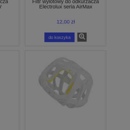
acza
Filtr wylotowy do odkurzacza
W
Electrolux seria AirMax
lny
12,00 zł
do koszyka