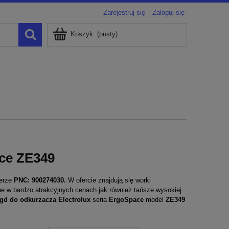
Zarejestruj się
Zaloguj się
Koszyk:
(pusty)
ace ZE349
erze
PNC: 900274030.
W ofercie znajdują się worki
lne w bardzo atrakcyjnych cenach jak również tańsze wysokiej
agd do odkurzacza
Electrolux
seria
ErgoSpace
model
ZE349