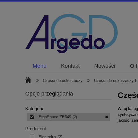
Menu
Kontakt
Nowości
O f
»
»
Części do odkurzaczy
Części do odkurzaczy El
Opcje przeglądania
Częś
Kategorie
W tej kateg
syntetyczne
ErgoSpace ZE349
(2)
jakości za
Producent
Electrolux
(2)