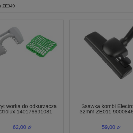
e ZE349
yt worka do odkurzacza
Ssawka kombi Electro
ctrolux 140176691081
32mm ZE011 900084
62,00 zł
59,00 zł