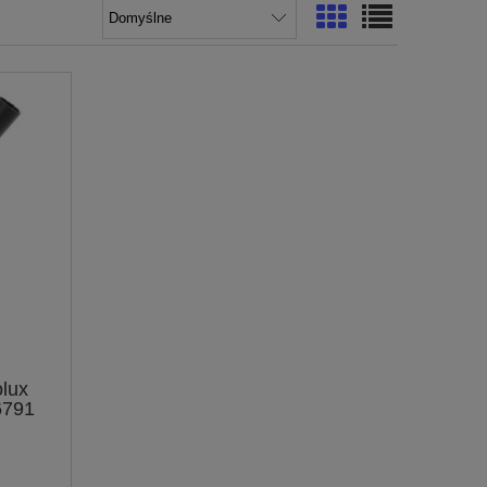
lux
6791