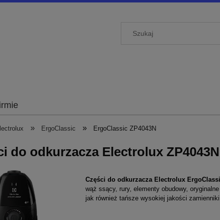
irmie
»
»
ectrolux
ErgoClassic
ErgoClassic ZP4043N
i do odkurzacza Electrolux ZP4043N
Części
do odkurzacza Electrolux ErgoClass
wąż ssący, rury, elementy obudowy, oryginal
jak również tańsze wysokiej jakości zamienniki