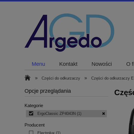
Menu
Kontakt
Nowości
O f
»
»
Części do odkurzaczy
Części do odkurzaczy El
Opcje przeglądania
Częśc
Kategorie
ErgoClassic ZP4043N
(1)
Producent
Electrolux
(1)