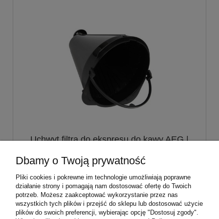
Uchwyt filtra do ekspresu do kawy AEG |
4055192555
Dbamy o Twoją prywatność
55,00 zł
Pliki cookies i pokrewne im technologie umożliwiają poprawne
działanie strony i pomagają nam dostosować ofertę do Twoich
potrzeb. Możesz zaakceptować wykorzystanie przez nas
do koszyka
wszystkich tych plików i przejść do sklepu lub dostosować użycie
plików do swoich preferencji, wybierając opcję "Dostosuj zgody".