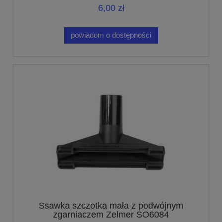
6,00 zł
powiadom o dostępności
Ssawka szczotka mała z podwójnym
zgarniaczem Zelmer SO6084