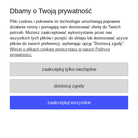
włosiem syntetycznym Zelmer SO5773
Dbamy o Twoją prywatność
10,00 zł
Pliki cookies i pokrewne im technologie umożliwiają poprawne
działanie strony i pomagają nam dostosować ofertę do Twoich
potrzeb. Możesz zaakceptować wykorzystanie przez nas
do koszyka
wszystkich tych plików i przejść do sklepu lub dostosować użycie
plików do swoich preferencji, wybierając opcję "Dostosuj zgody".
Więcej o plikach cookies przeczytasz w naszej Polityce
prywatności.
ZAMÓWIENIA
zaakceptuj tylko niezbędne
PRODUCENCI
dostosuj zgody
MOJE KONTO
zaakceptuj wszystkie
ARGEDO
pokaż pełną wersję strony
Sklep internetowy Shoper.pl