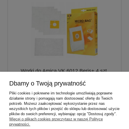
Worki do Amica VK 6012 Beris+ 4 szt.
WP1416
Dbamy o Twoją prywatność
13,00 zł
Pliki cookies i pokrewne im technologie umożliwiają poprawne
działanie strony i pomagają nam dostosować ofertę do Twoich
potrzeb. Możesz zaakceptować wykorzystanie przez nas
do koszyka
wszystkich tych plików i przejść do sklepu lub dostosować użycie
plików do swoich preferencji, wybierając opcję "Dostosuj zgody".
Więcej o plikach cookies przeczytasz w naszej Polityce
prywatności.