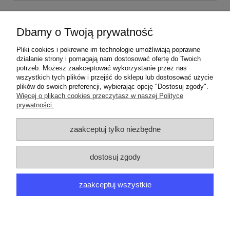
W tej kategorii znajdziesz
części
do odkurzacza Electrolux Ergo Space
Dbamy o Twoją prywatność
XXL150
.
W ofercie znajdują się worki syntetyczne S-Bag, ssawki,
szczotki, filtry, węże ssące, rury, uchwyty worków, oryginalne w bardzo
Pliki cookies i pokrewne im technologie umożliwiają poprawne
atrakcyjnych cenach jak również tańsze wysokiej jakości zamienniki.
działanie strony i pomagają nam dostosować ofertę do Twoich
Nie czekaj zamów na naszej stronie
czesciagd.eu
nowe
akcesoria agd do
potrzeb. Możesz zaakceptować wykorzystanie przez nas
odkurzacza
Electrolux
seria
ErgoSpace
model
XXL150
lub odbierz
wszystkich tych plików i przejść do sklepu lub dostosować użycie
osobiście w Warszawie na ul.Żeromskiego 14.
plików do swoich preferencji, wybierając opcję "Dostosuj zgody".
Więcej o plikach cookies przeczytasz w naszej Polityce
910288047 00 | XXL150
prywatności.
ZAMÓWIENIA
zaakceptuj tylko niezbędne
PRODUCENCI
dostosuj zgody
MOJE KONTO
zaakceptuj wszystkie
ARGEDO
pokaż pełną wersję strony