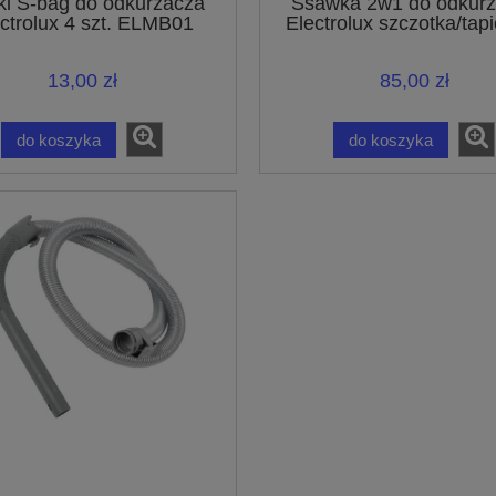
i S-bag do odkurzacza
Ssawka 2w1 do odkur
ctrolux 4 szt. ELMB01
Electrolux szczotka/tap
32mm 109910056
13,00 zł
85,00 zł
do koszyka
do koszyka