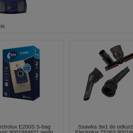
935
ectrolux E200S S-bag
Ssawka 3w1 do odkur
ssic 9001684621 worki
Electrolux ZE063 9001