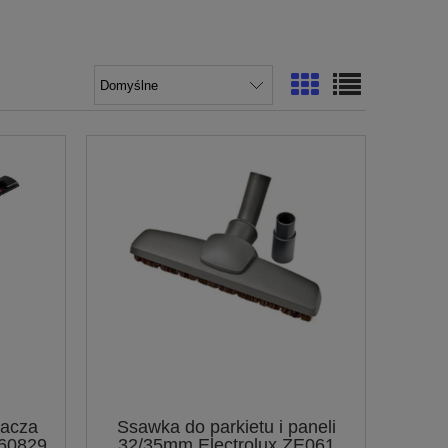
zacza
Ssawka do parkietu i paneli
660829
32/35mm Electrolux ZE061