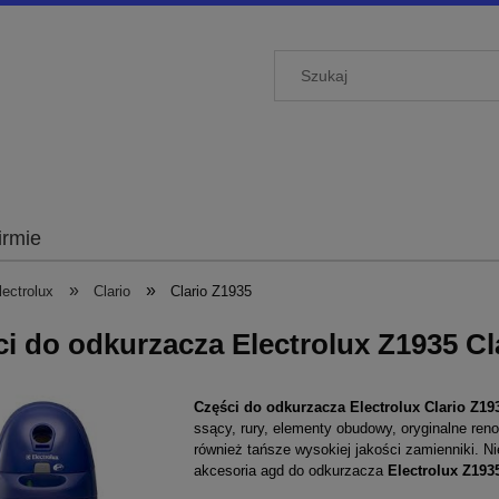
irmie
»
»
ectrolux
Clario
Clario Z1935
i do odkurzacza Electrolux Z1935 Cl
Części
do odkurzacza Electrolux Clario Z1
ssący, rury, elementy obudowy, oryginalne re
również tańsze wysokiej jakości zamienniki. N
akcesoria agd do odkurzacza
Electrolux
Z193