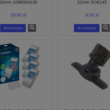
32mm 1099004135
32mm SO6145
29,90 zł
8,00 zł
do koszyka
do koszyka