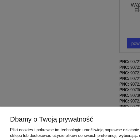
Wąż
El
pow
PNC:
9072
PNC:
9072
PNC:
9072
PNC:
9072
PNC:
9072
PNC:
9073
PNC:
9073
PNC:
9072
PNC:
9072
PNC:
9072
Dbamy o Twoją prywatność
PNC:
9072
PNC:
9072
Pliki cookies i pokrewne im technologie umożliwiają poprawne działan
sklepu lub dostosować użycie plików do swoich preferencji, wybierając 