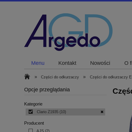
Menu
Kontakt
Nowości
O f
»
»
Części do odkurzaczy
Części do odkurzaczy El
Opcje przeglądania
Częśc
Kategorie
Clario Z1935
(10)
Producent
AJS
(2)