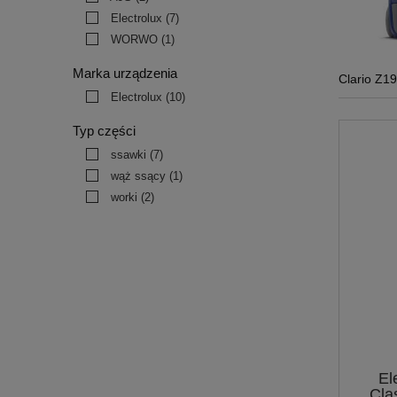
Electrolux
(7)
WORWO
(1)
Marka urządzenia
Clario Z1
Electrolux
(10)
Typ części
ssawki
(7)
wąż ssący
(1)
worki
(2)
El
Cla