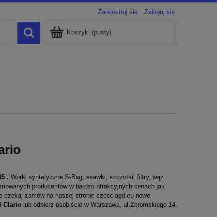
Zarejestruj się
Zaloguj się
Koszyk:
(pusty)
ario
935
.
Worki syntetyczne S-Bag, ssawki, szczotki, filtry, wąż
nomowanych producentów w bardzo atrakcyjnych cenach jak
ie czekaj zamów na naszej stronie
czesciagd.eu
nowe
5
Clario
lub odbierz osobiście w Warszawa, ul.Żeromskiego 14.