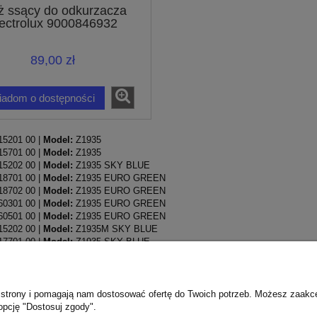
 ssący do odkurzacza
ectrolux 9000846932
89,00 zł
iadom o dostępności
15201 00 |
Model:
Z1935
15701 00 |
Model:
Z1935
15202 00 |
Model:
Z1935 SKY BLUE
18701 00 |
Model:
Z1935 EURO GREEN
18702 00 |
Model:
Z1935 EURO GREEN
60301 00 |
Model:
Z1935 EURO GREEN
60501 00 |
Model:
Z1935 EURO GREEN
15202 00 |
Model:
Z1935M SKY BLUE
17701 00 |
Model:
Z1935 SKY BLUE
15201 00 |
Model:
Z1935M SKY BLUE
15701 00 |
Model:
Z1935M SKY BLUE
16201 00 |
Model:
Z1935M SKY BLUE
ie strony i pomagają nam dostosować ofertę do Twoich potrzeb. Możesz zaakc
opcję "Dostosuj zgody".