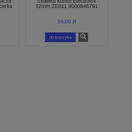
zacza
Ssawka kombi Electrolux
icerka
32mm ZE011 9000846791
0
59,00 zł
do koszyka