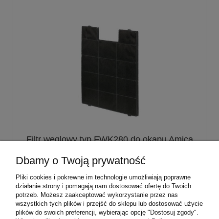
Filtr węglowy typ FWK280 do okapu Amica
| FR6299
Dbamy o Twoją prywatność
40,00 zł
Pliki cookies i pokrewne im technologie umożliwiają poprawne
działanie strony i pomagają nam dostosować ofertę do Twoich
potrzeb. Możesz zaakceptować wykorzystanie przez nas
do koszyka
wszystkich tych plików i przejść do sklepu lub dostosować użycie
plików do swoich preferencji, wybierając opcję "Dostosuj zgody".