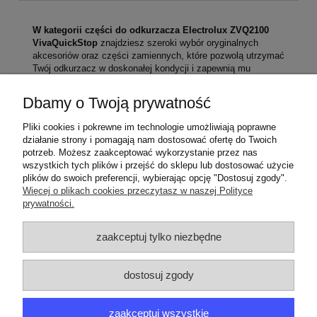
W kategorii części do odkurzacza Electrolux ZVQ2100
VivaQuickStop
znajdziesz szeroki wybór oryginalnych
akcesoriów oraz części zamiennych, które pozwolą utrzymać
Twój odkurzacz w doskonałej kondycji i zapewnią mu
długotrwałą wydajność.
Dbamy o Twoją prywatność
Nasza oferta obejmuje oryginalne filtry HEPA, worki do
odkurzaczy, szczotki, ssawki, węże, oraz inne niezbędne
Pliki cookies i pokrewne im technologie umożliwiają poprawne
elementy, które pomogą Ci w utrzymaniu czystości w Twoim
działanie strony i pomagają nam dostosować ofertę do Twoich
domu. Dzięki oryginalnym częściom Electrolux, możesz mieć
potrzeb. Możesz zaakceptować wykorzystanie przez nas
pewność, że Twój odkurzacz będzie działał efektywnie i
wszystkich tych plików i przejść do sklepu lub dostosować użycie
bezawaryjnie.
plików do swoich preferencji, wybierając opcję "Dostosuj zgody".
910284929 00 |
ZVQ2100
Więcej o plikach cookies przeczytasz w naszej Polityce
910287914 00 |
ZVQ2100
prywatności.
ZAMÓWIENIA
zaakceptuj tylko niezbędne
PRODUCENCI
dostosuj zgody
MOJE KONTO
zaakceptuj wszystkie