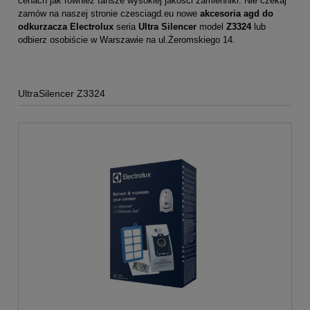
cenach jak również tańsze wysokiej jakości zamienniki. Nie czekaj
zamów na naszej stronie
czesciagd.eu
nowe
akcesoria agd do
odkurzacza
Electrolux
seria
Ultra Silencer
model
Z3324
lub
odbierz osobiście w Warszawie na ul.Żeromskiego 14.
UltraSilencer Z3324