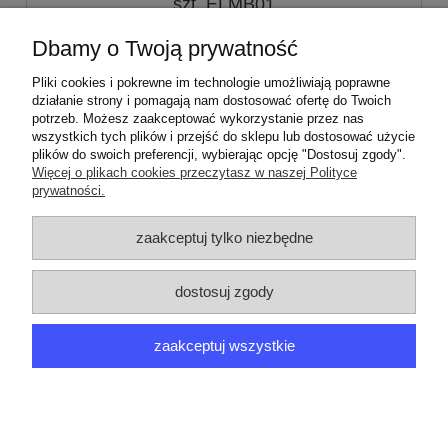
szt. ELMB01
Dbamy o Twoją prywatność
13,00 zł
Pliki cookies i pokrewne im technologie umożliwiają poprawne
działanie strony i pomagają nam dostosować ofertę do Twoich
do koszyka
potrzeb. Możesz zaakceptować wykorzystanie przez nas
wszystkich tych plików i przejść do sklepu lub dostosować użycie
plików do swoich preferencji, wybierając opcję "Dostosuj zgody".
Więcej o plikach cookies przeczytasz w naszej Polityce
PNC:
910286737 00 |
Model:
Z3324
prywatności.
ZAMÓWIENIA
zaakceptuj tylko niezbędne
PRODUCENCI
dostosuj zgody
MOJE KONTO
zaakceptuj wszystkie
ARGEDO
pokaż pełną wersję strony