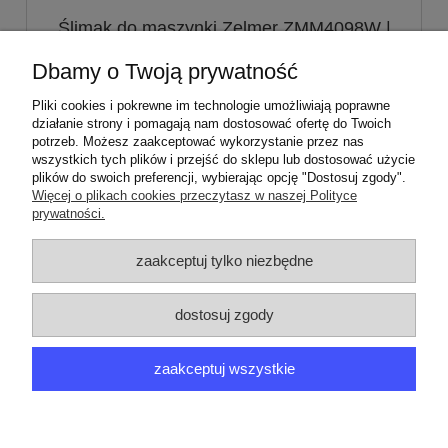
Ślimak do maszynki Zelmer ZMM4098W |
nr 8 do nożyka dwustronnego
Dbamy o Twoją prywatność
35,00 zł
Pliki cookies i pokrewne im technologie umożliwiają poprawne
działanie strony i pomagają nam dostosować ofertę do Twoich
potrzeb. Możesz zaakceptować wykorzystanie przez nas
do koszyka
wszystkich tych plików i przejść do sklepu lub dostosować użycie
plików do swoich preferencji, wybierając opcję "Dostosuj zgody".
Więcej o plikach cookies przeczytasz w naszej Polityce
prywatności.
ZAMÓWIENIA
zaakceptuj tylko niezbędne
PRODUCENCI
dostosuj zgody
MOJE KONTO
zaakceptuj wszystkie
ARGEDO
pokaż pełną wersję strony