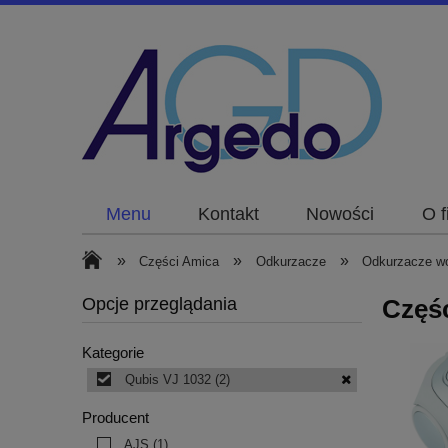
Menu
Kontakt
Nowości
O f
»
»
»
Części Amica
Odkurzacze
Odkurzacze w
Opcje przeglądania
Częś
Kategorie
Qubis VJ 1032
(2)
Producent
AJS
(1)