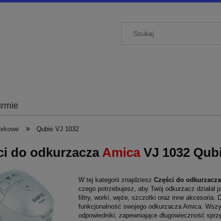
irmie
»
orkowe
Qubis VJ 1032
ci do odkurzacza
Amica
VJ 1032 Qub
W tej kategorii znajdziesz
Części do odkurzacz
czego potrzebujesz, aby Twój odkurzacz działał 
filtry, worki, węże, szczotki oraz inne akcesori
funkcjonalność swojego odkurzacza Amica. Wszyst
odpowiedniki, zapewniające długowieczność sprzę