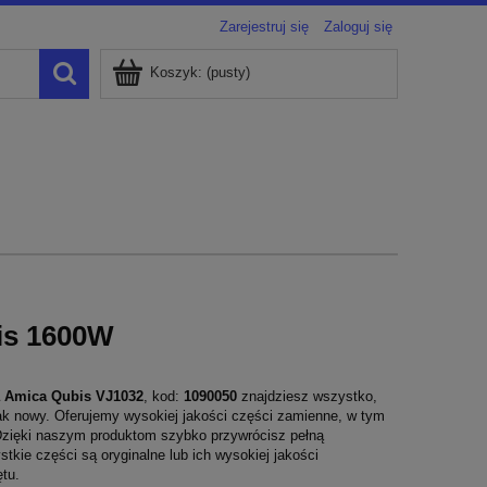
Zarejestruj się
Zaloguj się
Koszyk:
(pusty)
is 1600W
a Amica Qubis VJ1032
, kod:
1090050
znajdziesz wszystko,
jak nowy. Oferujemy wysokiej jakości części zamienne, w tym
a. Dzięki naszym produktom szybko przywrócisz pełną
kie części są oryginalne lub ich wysokiej jakości
tu.