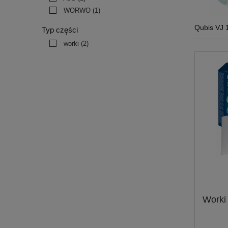
WORWO
(1)
Qubis VJ 
Typ części
worki
(2)
Worki