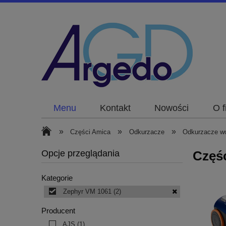
Menu
Kontakt
Nowości
O f
»
»
»
Części Amica
Odkurzacze
Odkurzacze w
Opcje przeglądania
Częś
Kategorie
Zephyr VM 1061
(2)
Producent
AJS
(1)