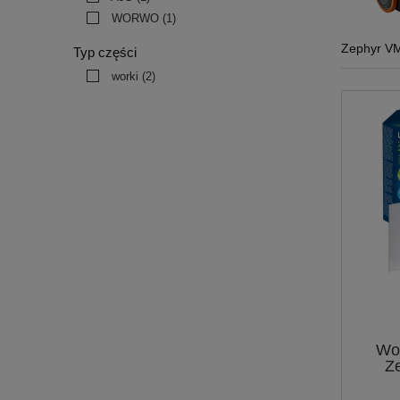
WORWO
(1)
Zephyr V
Typ części
worki
(2)
Wo
Z