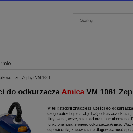
irmie
»
orkowe
Zephyr VM 1061
ci do odkurzacza
Amica
VM 1061 Zep
W tej kategorii znajdziesz
Części do odkurzacz
czego potrzebujesz, aby Twój odkurzacz działał 
filtry, worki, węże, szczotki oraz inne akcesori
funkcjonalność swojego odkurzacza Amica. Wszyst
odpowiedniki, zapewniające długowieczność sprzę