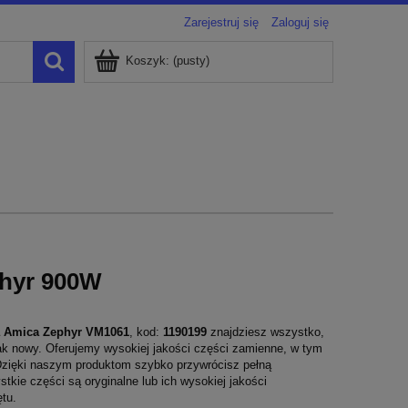
Zarejestruj się
Zaloguj się
Koszyk:
(pusty)
hyr 900W
a Amica Zephyr VM1061
, kod:
1190199
znajdziesz wszystko,
jak nowy. Oferujemy wysokiej jakości części zamienne, w tym
a. Dzięki naszym produktom szybko przywrócisz pełną
kie części są oryginalne lub ich wysokiej jakości
tu.