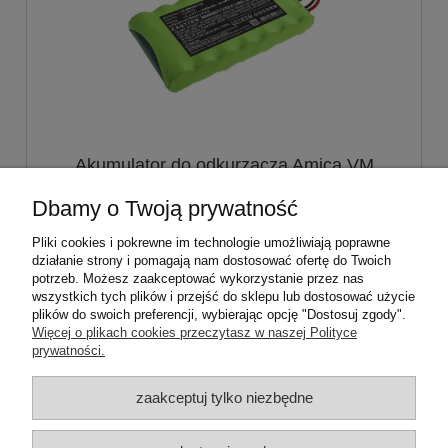
Akumulator do odkurzacza Amica VM
9001 Joran
Dbamy o Twoją prywatność
200,00 zł
Pliki cookies i pokrewne im technologie umożliwiają poprawne
działanie strony i pomagają nam dostosować ofertę do Twoich
potrzeb. Możesz zaakceptować wykorzystanie przez nas
powiadom o dostępności
wszystkich tych plików i przejść do sklepu lub dostosować użycie
plików do swoich preferencji, wybierając opcję "Dostosuj zgody".
Więcej o plikach cookies przeczytasz w naszej Polityce
prywatności.
ZAMÓWIENIA
zaakceptuj tylko niezbędne
PRODUCENCI