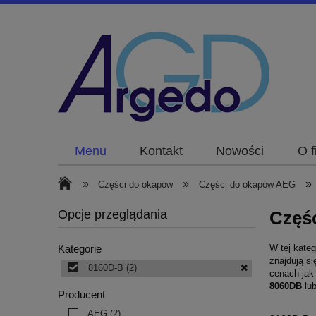
Menu
Kontakt
Nowości
O f
»
»
»
Części do okapów
Części do okapów AEG
Opcje przeglądania
Częś
W tej kateg
Kategorie
znajdują si
8160D-B
(2)
cenach jak
8060DB
lu
Producent
AEG
(2)