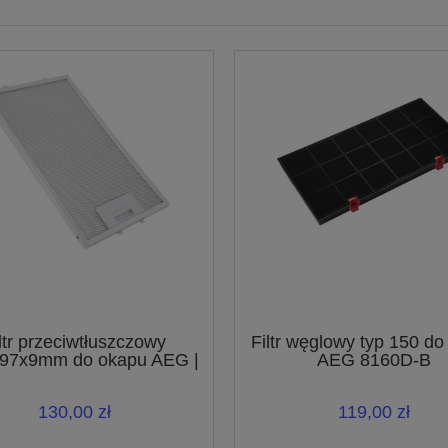
ltr przeciwtłuszczowy
Filtr węglowy typ 150 d
97x9mm do okapu AEG |
AEG 8160D-B
4055101697
130,00 zł
119,00 zł