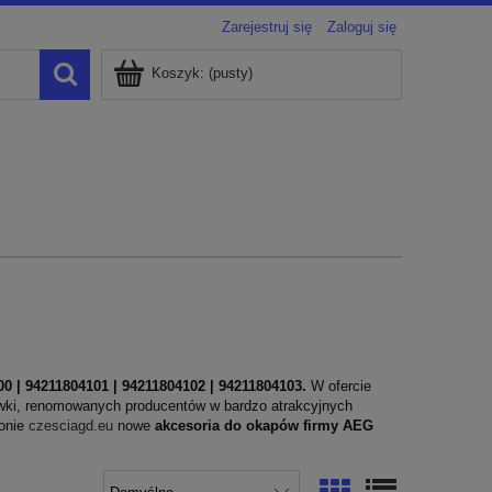
Zarejestruj się
Zaloguj się
Koszyk:
(pusty)
00
| 94211804101 | 94211804102 | 94211804103.
W ofercie
żarówki, renomowanych producentów w bardzo atrakcyjnych
ronie
czesciagd.eu
nowe
akcesoria do okapów firmy AEG