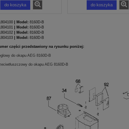
do koszyka
do koszyka
1804100
| Model:
8160D-B
1804101
| Model:
8160D-B
1804102
| Model:
8160D-B
1804103
| Model:
8160D-B
umer części przedstawiony na rysunku poniżej:
węglowy do okapu AEG 8160D-B
przeciwtłuszczowy do okapu AEG 8160D-B