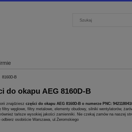
irmie
8160D-B
ci do okapu AEG 8160D-B
orii znajdziesz
części do okapu AEG 8160D-B o numerze PNC:
942118041
ę filtry węglowe, filtry metalowe, elementy obudowy, silniki wentylatorów, 
 również tańsze wysokiej jakości zamienniki. Nie czekaj zamów na naszej st
b odbierz osobiście Warszawa, ul.Żeromskiego