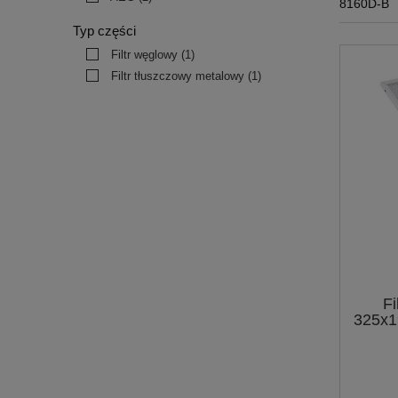
8160D-B
Typ części
Filtr węglowy
(1)
Filtr tłuszczowy metalowy
(1)
Fi
325x1