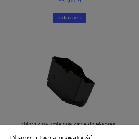
650,00 zł
do koszyka
Zbiornik na zmieloną kawę do ekspresu
AEG | 4071407235
Dbamy o Twoją prywatność