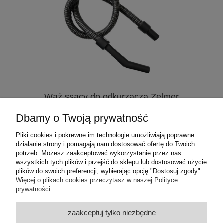
Wąż ssący do odkurzacza Zelmer
WO6046
Dbamy o Twoją prywatność
67,99 zł
Pliki cookies i pokrewne im technologie umożliwiają poprawne
działanie strony i pomagają nam dostosować ofertę do Twoich
potrzeb. Możesz zaakceptować wykorzystanie przez nas
do koszyka
wszystkich tych plików i przejść do sklepu lub dostosować użycie
plików do swoich preferencji, wybierając opcję "Dostosuj zgody".
Więcej o plikach cookies przeczytasz w naszej Polityce
prywatności.
ZAMÓWIENIA
zaakceptuj tylko niezbędne