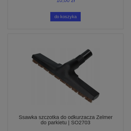
10,00 zł
do koszyka
Ssawka szczotka do odkurzacza Zelmer
do parkietu | SO2703