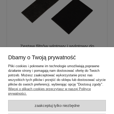
Zestaw filtrów wlotowy i wylotowy do
odkurzacza Zelmer FR2871
Dbamy o Twoją prywatność
10,00 zł
Pliki cookies i pokrewne im technologie umożliwiają poprawne
działanie strony i pomagają nam dostosować ofertę do Twoich
potrzeb. Możesz zaakceptować wykorzystanie przez nas
do koszyka
wszystkich tych plików i przejść do sklepu lub dostosować użycie
plików do swoich preferencji, wybierając opcję "Dostosuj zgody".
Więcej o plikach cookies przeczytasz w naszej Polityce
prywatności.
ZAMÓWIENIA
zaakceptuj tylko niezbędne
PRODUCENCI