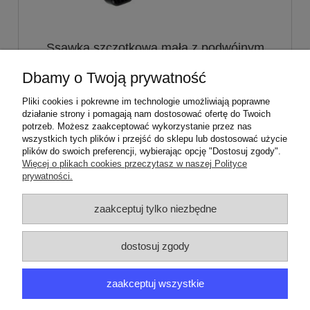
Ssawka szczotkowa mała z podwójnym
włosiem syntetycznym Zelmer SO5773
Dbamy o Twoją prywatność
10,00 zł
Pliki cookies i pokrewne im technologie umożliwiają poprawne
działanie strony i pomagają nam dostosować ofertę do Twoich
potrzeb. Możesz zaakceptować wykorzystanie przez nas
do koszyka
wszystkich tych plików i przejść do sklepu lub dostosować użycie
plików do swoich preferencji, wybierając opcję "Dostosuj zgody".
Więcej o plikach cookies przeczytasz w naszej Polityce
prywatności.
ZAMÓWIENIA
zaakceptuj tylko niezbędne
PRODUCENCI
dostosuj zgody
MOJE KONTO
zaakceptuj wszystkie
ARGEDO