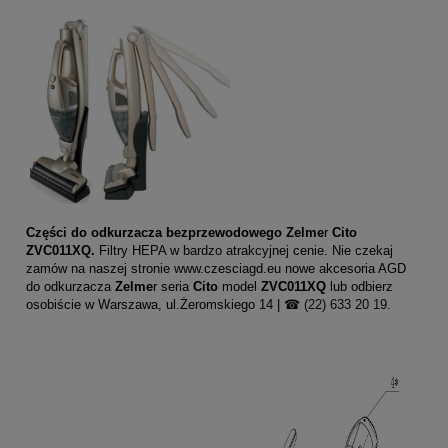
Części do odkurzacza bezprzewodowego Zelme
r
Cito
ZVC011XQ.
Filtry HEPA w bardzo atrakcyjnej cenie. Nie czekaj
zamów na naszej stronie
www.czesciagd.eu
nowe akcesoria AGD
do odkurzacza
Zelme
r seria
Cito
model
ZVC011XQ
lub odbierz
osobiście w Warszawa, ul.Żeromskiego 14
|
☎ (22) 633 20 19.