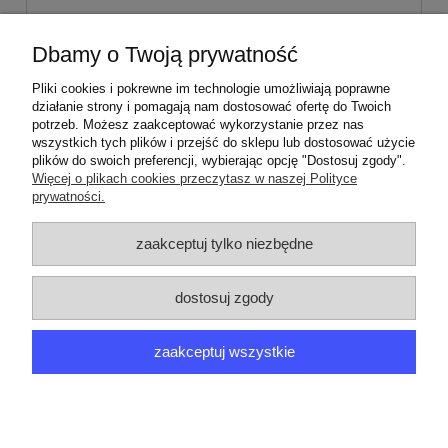
59,00 zł
Dbamy o Twoją prywatność
Pliki cookies i pokrewne im technologie umożliwiają poprawne
do koszyka
działanie strony i pomagają nam dostosować ofertę do Twoich
potrzeb. Możesz zaakceptować wykorzystanie przez nas
wszystkich tych plików i przejść do sklepu lub dostosować użycie
plików do swoich preferencji, wybierając opcję "Dostosuj zgody".
903151012 00 | ZE346
Więcej o plikach cookies przeczytasz w naszej Polityce
903151012 01 | ZE346
prywatności.
ZAMÓWIENIA
zaakceptuj tylko niezbędne
PRODUCENCI
dostosuj zgody
MOJE KONTO
zaakceptuj wszystkie
ARGEDO
pokaż pełną wersję strony