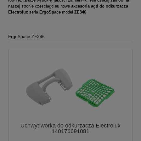
również tańsze wysokiej jakości zamienniki. Nie czekaj zamów na
naszej stronie
czesciagd.eu
nowe
akcesoria agd do odkurzacza
Electrolux
seria
ErgoSpace
model
ZE346
ErgoSpace ZE346
Uchwyt worka do odkurzacza Electrolux
140176691081