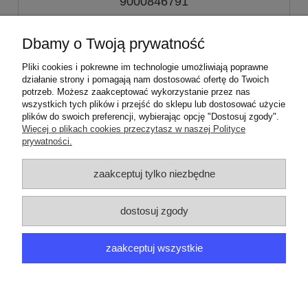
9000846791
59,00 zł
Dbamy o Twoją prywatność
Pliki cookies i pokrewne im technologie umożliwiają poprawne
do koszyka
działanie strony i pomagają nam dostosować ofertę do Twoich
potrzeb. Możesz zaakceptować wykorzystanie przez nas
wszystkich tych plików i przejść do sklepu lub dostosować użycie
plików do swoich preferencji, wybierając opcję "Dostosuj zgody".
910286106 00 | XXLBOX2
Więcej o plikach cookies przeczytasz w naszej Polityce
910288101 00 | XXLBOX2
prywatności.
ZAMÓWIENIA
zaakceptuj tylko niezbędne
PRODUCENCI
dostosuj zgody
MOJE KONTO
zaakceptuj wszystkie
ARGEDO
pokaż pełną wersję strony