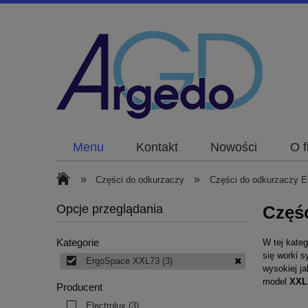
Menu
Kontakt
Nowości
O f
»
»
Części do odkurzaczy
Części do odkurzaczy El
Opcje przeglądania
Częś
Kategorie
W tej kateg
się worki s
ErgoSpace XXL73
(3)
wysokiej j
model
XXL
Producent
Electrolux
(3)