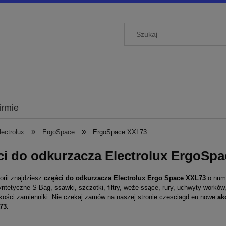
irmie
»
»
ectrolux
ErgoSpace
ErgoSpace XXL73
ci do odkurzacza Electrolux ErgoSp
orii znajdziesz
części
do odkurzacza Electrolux Ergo Space XXL73
o num
yntetyczne S-Bag, ssawki, szczotki, filtry, węże ssące, rury, uchwyty workó
akości zamienniki. Nie czekaj zamów na naszej stronie
czesciagd.eu
nowe
ak
73.