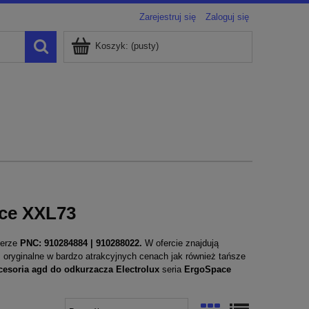
Zarejestruj się
Zaloguj się
Koszyk:
(pusty)
ace XXL73
erze
PNC: 910284884 | 910288022.
W ofercie znajdują
w, oryginalne w bardzo atrakcyjnych cenach jak również tańsze
cesoria agd do odkurzacza
Electrolux
seria
ErgoSpace