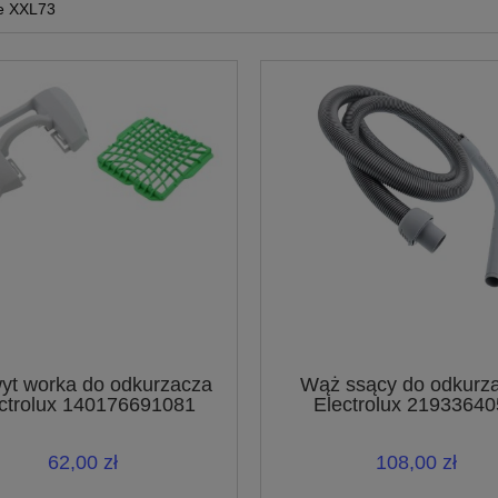
e XXL73
yt worka do odkurzacza
Wąż ssący do odkurz
ctrolux 140176691081
Electrolux 2193364
62,00 zł
108,00 zł